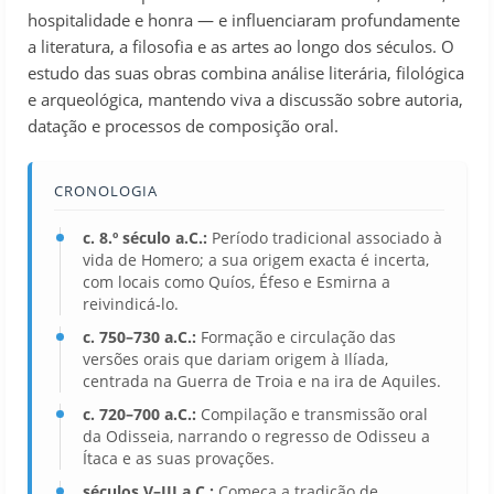
hospitalidade e honra — e influenciaram profundamente
a literatura, a filosofia e as artes ao longo dos séculos. O
estudo das suas obras combina análise literária, filológica
e arqueológica, mantendo viva a discussão sobre autoria,
datação e processos de composição oral.
CRONOLOGIA
c. 8.º século a.C.:
Período tradicional associado à
vida de Homero; a sua origem exacta é incerta,
com locais como Quíos, Éfeso e Esmirna a
reivindicá‑lo.
c. 750–730 a.C.:
Formação e circulação das
versões orais que dariam origem à Ilíada,
centrada na Guerra de Troia e na ira de Aquiles.
c. 720–700 a.C.:
Compilação e transmissão oral
da Odisseia, narrando o regresso de Odisseu a
Ítaca e as suas provações.
séculos V–III a.C.:
Começa a tradição de