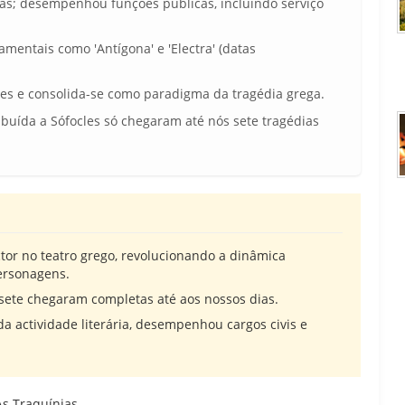
nas; desempenhou funções públicas, incluindo serviço
entais como 'Antígona' e 'Electra' (datas
ões e consolida-se como paradigma da tragédia grega.
buída a Sófocles só chegaram até nós sete tragédias
actor no teatro grego, revolucionando a dinâmica
ersonagens.
 sete chegaram completas até aos nossos dias.
da actividade literária, desempenhou cargos civis e
 As Traquínias