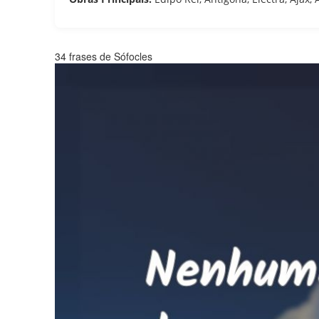
34 frases de Sófocles