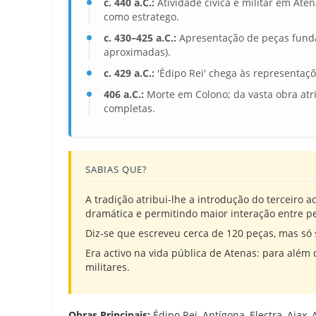
c. 440 a.C.:
Atividade cívica e militar em Ate
como estratego.
c. 430–425 a.C.:
Apresentação de peças fundam
aproximadas).
c. 429 a.C.:
'Édipo Rei' chega às representaç
406 a.C.:
Morte em Colono; da vasta obra atri
completas.
SABIAS QUE?
A tradição atribui-lhe a introdução do terceiro 
dramática e permitindo maior interação entre p
Diz-se que escreveu cerca de 120 peças, mas só
Era activo na vida pública de Atenas: para além 
militares.
Obras Principais:
Édipo Rei, Antígona, Electra, Ajax,