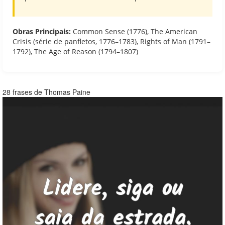
Obras Principais:
Common Sense (1776), The American
Crisis (série de panfletos, 1776–1783), Rights of Man (1791–
1792), The Age of Reason (1794–1807)
28 frases de Thomas Paine