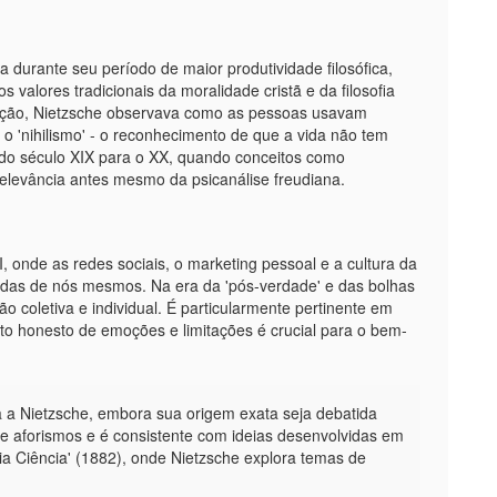
a durante seu período de maior produtividade filosófica,
valores tradicionais da moralidade cristã e da filosofia
ação, Nietzsche observava como as pessoas usavam
r o 'nihilismo' - o reconhecimento de que a vida não tem
ão do século XIX para o XX, quando conceitos como
levância antes mesmo da psicanálise freudiana.
 onde as redes sociais, o marketing pessoal e a cultura da
adas de nós mesmos. Na era da 'pós-verdade' e das bolhas
são coletiva e individual. É particularmente pertinente em
o honesto de emoções e limitações é crucial para o bem-
a a Nietzsche, embora sua origem exata seja debatida
e aforismos e é consistente com ideias desenvolvidas em
a Ciência' (1882), onde Nietzsche explora temas de