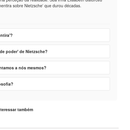
mentira sobre Nietzsche' que durou décadas.
ntira'?
 de poder' de Nietzsche?
contamos a nós mesmos?
osofia?
nteressar também