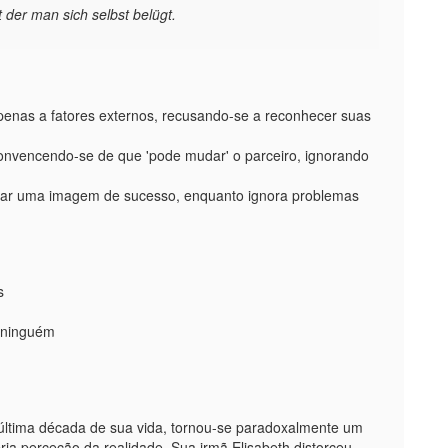
t der man sich selbst belügt.
 apenas a fatores externos, recusando-se a reconhecer suas
nvencendo-se de que 'pode mudar' o parceiro, ignorando
etar uma imagem de sucesso, enquanto ignora problemas
s
 ninguém
última década de sua vida, tornou-se paradoxalmente um
ia perceção da realidade. Sua irmã Elisabeth distorceu