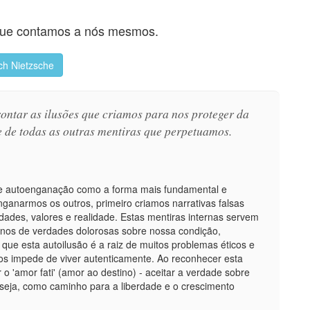
 que contamos a nós mesmos.
ich Nietzsche
rontar as ilusões que criamos para nos proteger da
 de todas as outras mentiras que perpetuamos.
o de autoenganação como a forma mais fundamental e
nganarmos os outros, primeiro criamos narrativas falsas
ades, valores e realidade. Estas mentiras internas servem
nos de verdades dolorosas sobre nossa condição,
que esta autoilusão é a raiz de muitos problemas éticos e
nos impede de viver autenticamente. Ao reconhecer esta
 o 'amor fati' (amor ao destino) - aceitar a verdade sobre
eja, como caminho para a liberdade e o crescimento