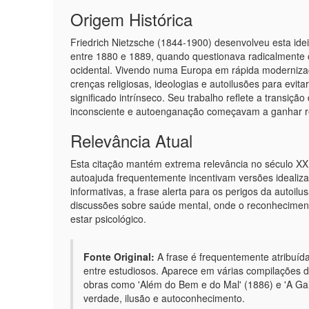
Origem Histórica
Friedrich Nietzsche (1844-1900) desenvolveu esta idei
entre 1880 e 1889, quando questionava radicalmente os 
ocidental. Vivendo numa Europa em rápida moderniz
crenças religiosas, ideologias e autoilusões para evita
significado intrínseco. Seu trabalho reflete a transiç
inconsciente e autoenganação começavam a ganhar re
Relevância Atual
Esta citação mantém extrema relevância no século XXI,
autoajuda frequentemente incentivam versões idealiz
informativas, a frase alerta para os perigos da autoilu
discussões sobre saúde mental, onde o reconheciment
estar psicológico.
Fonte Original:
A frase é frequentemente atribuíd
entre estudiosos. Aparece em várias compilações d
obras como 'Além do Bem e do Mal' (1886) e 'A Gai
verdade, ilusão e autoconhecimento.