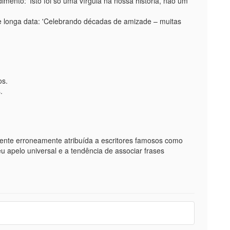
nto: 'Isto foi só uma vírgula na nossa história, não um
e longa data: 'Celebrando décadas de amizade – muitas
os.
.
mente erroneamente atribuída a escritores famosos como
u apelo universal e a tendência de associar frases