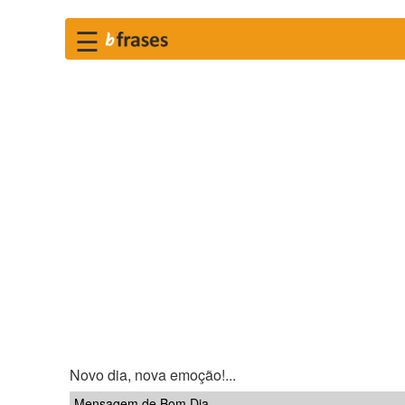
☰
Novo dia, nova emoção!...
Mensagem de Bom Dia