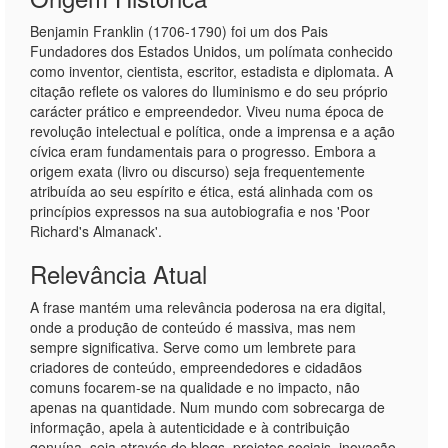
Benjamin Franklin (1706-1790) foi um dos Pais
Fundadores dos Estados Unidos, um polímata conhecido
como inventor, cientista, escritor, estadista e diplomata. A
citação reflete os valores do Iluminismo e do seu próprio
carácter prático e empreendedor. Viveu numa época de
revolução intelectual e política, onde a imprensa e a ação
cívica eram fundamentais para o progresso. Embora a
origem exata (livro ou discurso) seja frequentemente
atribuída ao seu espírito e ética, está alinhada com os
princípios expressos na sua autobiografia e nos 'Poor
Richard's Almanack'.
Relevância Atual
A frase mantém uma relevância poderosa na era digital,
onde a produção de conteúdo é massiva, mas nem
sempre significativa. Serve como um lembrete para
criadores de conteúdo, empreendedores e cidadãos
comuns focarem-se na qualidade e no impacto, não
apenas na quantidade. Num mundo com sobrecarga de
informação, apela à autenticidade e à contribuição
genuína, seja através de blogs, projetos sociais, inovação