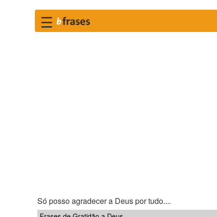
☰
Só posso agradecer a Deus por tudo....
Frases de Gratidão a Deus