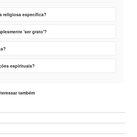
 religiosa específica?
mplesmente 'ser grato'?
ta?
ções espirituais?
nteressar também