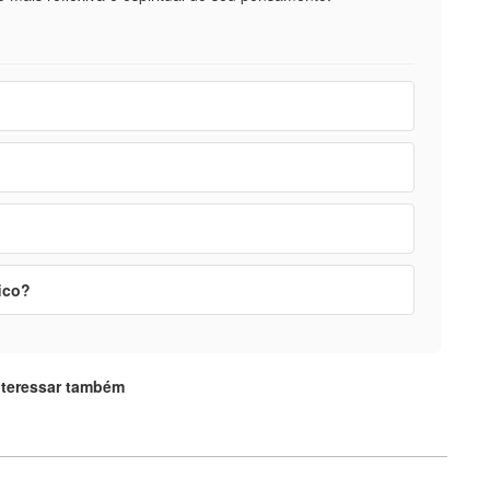
ico?
nteressar também