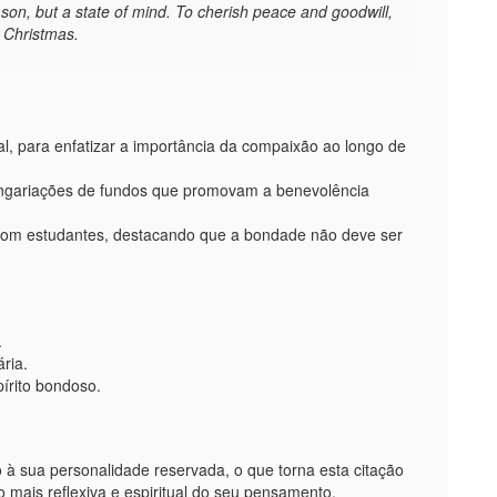
ason, but a state of mind. To cherish peace and goodwill,
f Christmas.
al, para enfatizar a importância da compaixão ao longo de
ngariações de fundos que promovam a benevolência
s com estudantes, destacando que a bondade não deve ser
.
ria.
írito bondoso.
o à sua personalidade reservada, o que torna esta citação
o mais reflexiva e espiritual do seu pensamento.