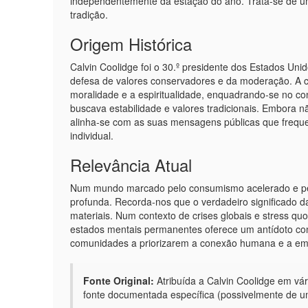
independentemente da estação do ano. Trata-se de um
tradição.
Origem Histórica
Calvin Coolidge foi o 30.º presidente dos Estados Uni
defesa de valores conservadores e da moderação. A cit
moralidade e a espiritualidade, enquadrando-se no co
buscava estabilidade e valores tradicionais. Embora n
alinha-se com as suas mensagens públicas que freque
individual.
Relevância Atual
Num mundo marcado pelo consumismo acelerado e pela
profunda. Recorda-nos que o verdadeiro significado 
materiais. Num contexto de crises globais e stress quo
estados mentais permanentes oferece um antídoto contr
comunidades a priorizarem a conexão humana e a emp
Fonte Original:
Atribuída a Calvin Coolidge em vá
fonte documentada específica (possivelmente de um 