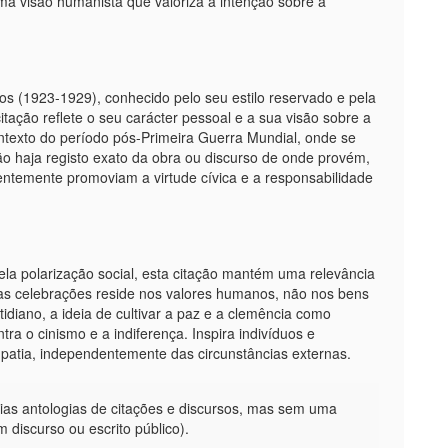
a visão humanista que valoriza a intenção sobre a
dos (1923-1929), conhecido pelo seu estilo reservado e pela
ação reflete o seu carácter pessoal e a sua visão sobre a
ntexto do período pós-Primeira Guerra Mundial, onde se
ão haja registo exato da obra ou discurso de onde provém,
ntemente promoviam a virtude cívica e a responsabilidade
 polarização social, esta citação mantém uma relevância
das celebrações reside nos valores humanos, não nos bens
tidiano, a ideia de cultivar a paz e a clemência como
a o cinismo e a indiferença. Inspira indivíduos e
atia, independentemente das circunstâncias externas.
rias antologias de citações e discursos, mas sem uma
discurso ou escrito público).