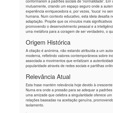
conformarem a padrões sociais de 'normalidade'. Em 
mutuamente, criando um espaço seguro onde a autenti
experiência enriquecedora e, por vezes, 'louca' no sent
humana. Num contexto educativo, esta ideia desafia no
adaptação. Propõe que os vínculos mais significativo
promovendo o desenvolvimento pessoal e a inteligênci
uma metáfora para a coragem de ser verdadeiro, o que
Origem Histórica
A citação é anónima, não estando atribuída a um autor
moderna, refletindo valores contemporâneos sobre indi
associada a movimentos que enfatizam a autenticidade
popularidade através de redes sociais e partilhas onlin
Relevância Atual
Esta frase mantém relevância hoje devido à crescente
Numa era onde a pressão para se adequar a padrões (e
uma amizade que celebra a singularidade oferece um a
relações baseadas na aceitação genuína, promovendo
isolamento.