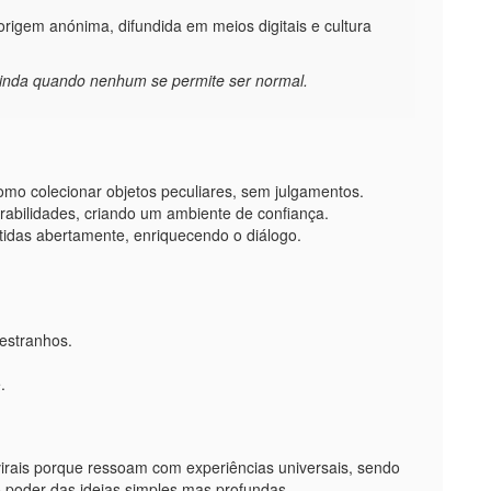
igem anónima, difundida em meios digitais e cultura
ainda quando nenhum se permite ser normal.
o colecionar objetos peculiares, sem julgamentos.
erabilidades, criando um ambiente de confiança.
tidas abertamente, enriquecendo o diálogo.
estranhos.
.
rais porque ressoam com experiências universais, sendo
 poder das ideias simples mas profundas.