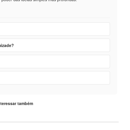
mizade?
nteressar também