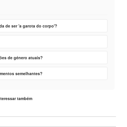
a de ser 'a garota do corpo'?
ões de género atuais?
timentos semelhantes?
nteressar também