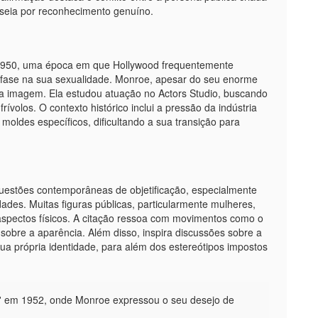
anseia por reconhecimento genuíno.
 1950, uma época em que Hollywood frequentemente
nfase na sua sexualidade. Monroe, apesar do seu enorme
ta imagem. Ela estudou atuação no Actors Studio, buscando
rívolos. O contexto histórico inclui a pressão da indústria
moldes específicos, dificultando a sua transição para
uestões contemporâneas de objetificação, especialmente
dades. Muitas figuras públicas, particularmente mulheres,
aspectos físicos. A citação ressoa com movimentos como o
to sobre a aparência. Além disso, inspira discussões sobre a
 sua própria identidade, para além dos estereótipos impostos
ure' em 1952, onde Monroe expressou o seu desejo de