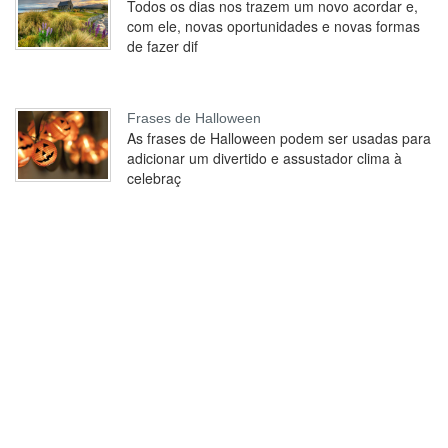
Todos os dias nos trazem um novo acordar e,
com ele, novas oportunidades e novas formas
de fazer dif
Frases de Halloween
As frases de Halloween podem ser usadas para
adicionar um divertido e assustador clima à
celebraç
Sobre nós
bFrases é um repositório de frases temáticas escolhidas
individualmente para tentar refletir estados de espírito para partilhar.
Política de Privacidade
Contato
Parceiros