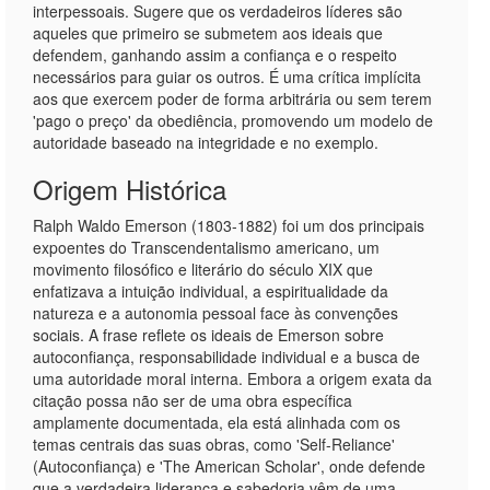
interpessoais. Sugere que os verdadeiros líderes são
aqueles que primeiro se submetem aos ideais que
defendem, ganhando assim a confiança e o respeito
necessários para guiar os outros. É uma crítica implícita
aos que exercem poder de forma arbitrária ou sem terem
'pago o preço' da obediência, promovendo um modelo de
autoridade baseado na integridade e no exemplo.
Origem Histórica
Ralph Waldo Emerson (1803-1882) foi um dos principais
expoentes do Transcendentalismo americano, um
movimento filosófico e literário do século XIX que
enfatizava a intuição individual, a espiritualidade da
natureza e a autonomia pessoal face às convenções
sociais. A frase reflete os ideais de Emerson sobre
autoconfiança, responsabilidade individual e a busca de
uma autoridade moral interna. Embora a origem exata da
citação possa não ser de uma obra específica
amplamente documentada, ela está alinhada com os
temas centrais das suas obras, como 'Self-Reliance'
(Autoconfiança) e 'The American Scholar', onde defende
que a verdadeira liderança e sabedoria vêm de uma