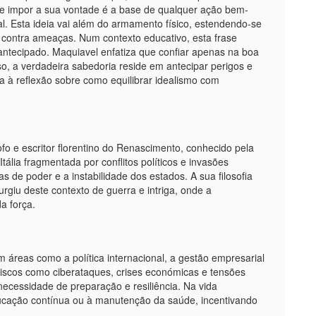
de impor a sua vontade é a base de qualquer ação bem-
al. Esta ideia vai além do armamento físico, estendendo-se
e contra ameaças. Num contexto educativo, esta frase
antecipado. Maquiavel enfatiza que confiar apenas na boa
o, a verdadeira sabedoria reside em antecipar perigos e
a à reflexão sobre como equilibrar idealismo com
ofo e escritor florentino do Renascimento, conhecido pela
tália fragmentada por conflitos políticos e invasões
 de poder e a instabilidade dos estados. A sua filosofia
surgiu deste contexto de guerra e intriga, onde a
a força.
 áreas como a política internacional, a gestão empresarial
iscos como ciberataques, crises económicas e tensões
necessidade de preparação e resiliência. Na vida
ducação contínua ou à manutenção da saúde, incentivando