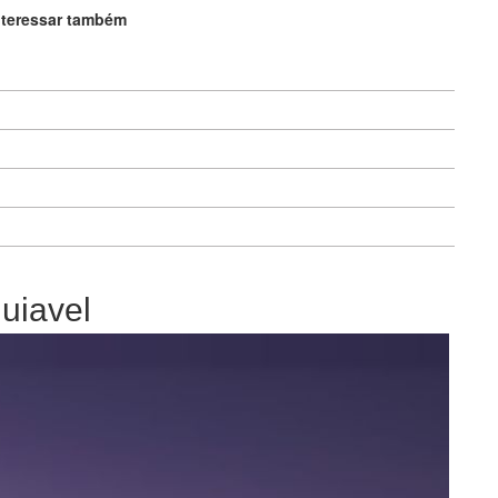
nteressar também
uiavel