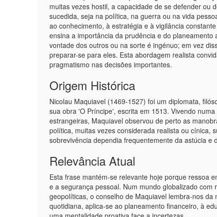
muitas vezes hostil, a capacidade de se defender ou 
sucedida, seja na política, na guerra ou na vida pesso
ao conhecimento, à estratégia e à vigilância constant
ensina a importância da prudência e do planeamento 
vontade dos outros ou na sorte é ingénuo; em vez diss
preparar-se para eles. Esta abordagem realista convid
pragmatismo nas decisões importantes.
Origem Histórica
Nicolau Maquiavel (1469-1527) foi um diplomata, filós
sua obra 'O Príncipe', escrita em 1513. Vivendo numa I
estrangeiras, Maquiavel observou de perto as manobras
política, muitas vezes considerada realista ou cínica, 
sobrevivência dependia frequentemente da astúcia e d
Relevância Atual
Esta frase mantém-se relevante hoje porque ressoa em
e a segurança pessoal. Num mundo globalizado com r
geopolíticas, o conselho de Maquiavel lembra-nos da 
quotidiana, aplica-se ao planeamento financeiro, à e
uma mentalidade proativa face a incertezas.