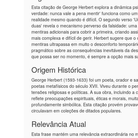
Esta citação de George Herbert explora a dinâmica psi
verdade: nunca vale a pena mentir' funciona como um
realidade mesmo quando é difícil. O segundo verso 'U
duas' revela o mecanismo perverso da falsidade: uma m
mentiras adicionais para cobrir a primeira, criando a
mais complexa e difícil de gerir. Herbert sugere que 
mentiras ultrapassa em muito o desconforto temporári
pragmático sobre as consequências inevitáveis da des
que possa ser no momento, é sempre a opção mais sus
Origem Histórica
George Herbert (1593-1633) foi um poeta, orador e s
poetas metafísicos do século XVII. Viveu durante o per
tensões religiosas e políticas. A sua obra, incluindo
reflete preocupações espirituais, éticas e morais, mu
profundamente simbólica. Esta citação provém provave
circulavam em coleções de ditados populares.
Relevância Atual
Esta frase mantém uma relevância extraordinária no 