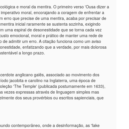
cológica e moral da mentira. O primeiro verso 'Ousa dizer a
 imperativo moral, encorajando a coragem de enfrentar a
m erro que precise de uma mentira, acaba por precisar de
entira inicial raramente se sustenta sozinha, exigindo
ssim uma espiral de desonestidade que se torna cada vez
o custo emocional, moral e prático de manter uma rede de
o de admitir um erro. A citação funciona como um aviso
onestidade, enfatizando que a verdade, por mais dolorosa
tentável a longo prazo.
acerdote anglicano galês, associado ao movimento dos
íodo jacobita e carolino na Inglaterra, uma época de
 a coleção 'The Temple' (publicada postumamente em 1633),
itas vezes expressas através de linguagem simples mas
lmente dos seus provérbios ou escritos sapienciais, que
mundo contemporâneo, onde a desinformação, as 'fake