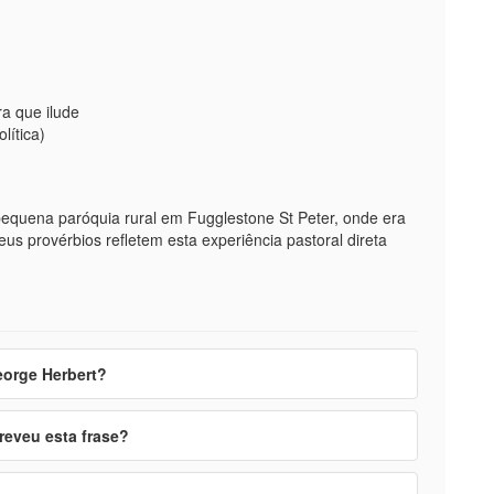
a que ilude
lítica)
equena paróquia rural em Fugglestone St Peter, onde era
s provérbios refletem esta experiência pastoral direta
eorge Herbert?
reveu esta frase?