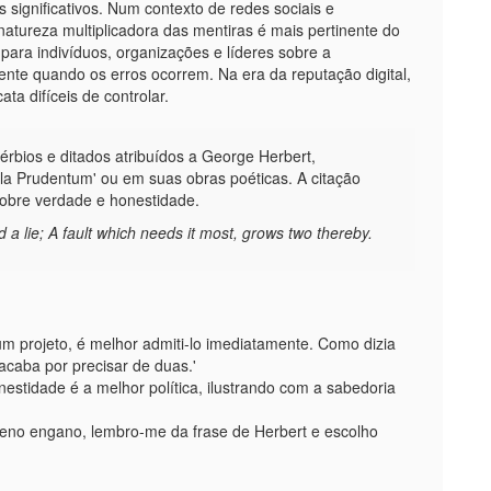
 significativos. Num contexto de redes sociais e
atureza multiplicadora das mentiras é mais pertinente do
para indivíduos, organizações e líderes sobre a
ente quando os erros ocorrem. Na era da reputação digital,
ta difíceis de controlar.
rbios e ditados atribuídos a George Herbert,
la Prudentum' ou em suas obras poéticas. A citação
sobre verdade e honestidade.
 a lie; A fault which needs it most, grows two thereby.
m projeto, é melhor admiti-lo imediatamente. Como dizia
caba por precisar de duas.'
estidade é a melhor política, ilustrando com a sabedoria
ueno engano, lembro-me da frase de Herbert e escolho