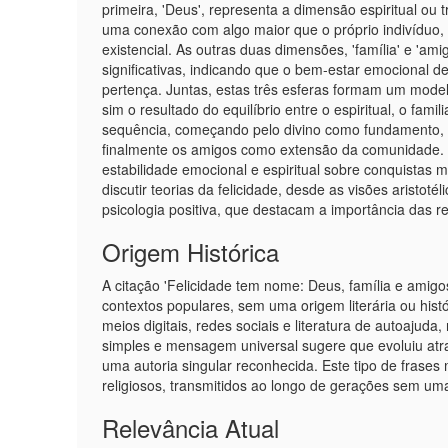
primeira, 'Deus', representa a dimensão espiritual ou 
uma conexão com algo maior que o próprio indivíduo, s
existencial. As outras duas dimensões, 'família' e 'a
significativas, indicando que o bem-estar emocional 
pertença. Juntas, estas três esferas formam um modelo
sim o resultado do equilíbrio entre o espiritual, o fami
sequência, começando pelo divino como fundamento, s
finalmente os amigos como extensão da comunidade. Est
estabilidade emocional e espiritual sobre conquistas m
discutir teorias da felicidade, desde as visões aristo
psicologia positiva, que destacam a importância das rel
Origem Histórica
A citação 'Felicidade tem nome: Deus, família e amig
contextos populares, sem uma origem literária ou h
meios digitais, redes sociais e literatura de autoajuda,
simples e mensagem universal sugere que evoluiu atrav
uma autoria singular reconhecida. Este tipo de frases
religiosos, transmitidos ao longo de gerações sem uma 
Relevância Atual