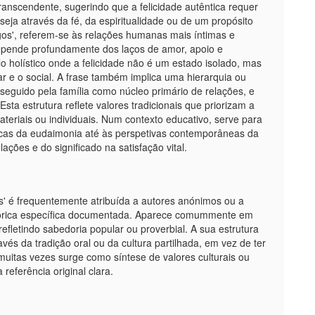
transcendente, sugerindo que a felicidade autêntica requer
eja através da fé, da espiritualidade ou de um propósito
migos', referem-se às relações humanas mais íntimas e
depende profundamente dos laços de amor, apoio e
 holístico onde a felicidade não é um estado isolado, mas
liar e o social. A frase também implica uma hierarquia ou
eguido pela família como núcleo primário de relações, e
a estrutura reflete valores tradicionais que priorizam a
ateriais ou individuais. Num contexto educativo, serve para
télicas da eudaimonia até às perspetivas contemporâneas da
ações e do significado na satisfação vital.
os' é frequentemente atribuída a autores anónimos ou a
istórica específica documentada. Aparece comummente em
 refletindo sabedoria popular ou proverbial. A sua estrutura
és da tradição oral ou da cultura partilhada, em vez de ter
 muitas vezes surge como síntese de valores culturais ou
referência original clara.