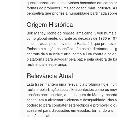
questionarem como as divisões baseadas em característ
formas de promover uma sociedade mais inclusiva. 
perspetiva que priorize a humanidade partilhada sobre 
Origem Histórica
Bob Marley, ícone do reggae jamaicano, viveu numa épo
como globalmente, durante as décadas de 1960 e 1970
influenciadas pelo movimento Rastafári, que promove a
Embora a citação específica não esteja diretamente l
centrais da sua vida e arte, como a luta contra o colon
plataforma para advogar pela paz e pela quebra de bar
resistência e esperança.
Relevância Atual
Esta frase mantém uma relevância profunda hoje, num
racial e polarização social. Em contextos como os mo
tensões nacionalistas, a mensagem de Marley recorda-
continuam a alimentar violência e desigualdade. Nas 
poderoso para combater estereótipos e promover o diál
acessível para discussões em escolas, tornando-a um
coesão social.