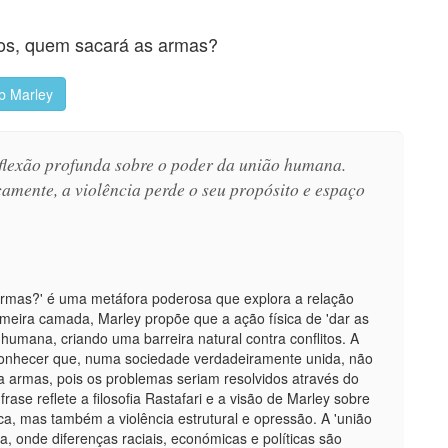
os, quem sacará as armas?
b Marley
flexão profunda sobre o poder da união humana.
amente, a violência perde o seu propósito e espaço
armas?' é uma metáfora poderosa que explora a relação
rimeira camada, Marley propõe que a ação física de 'dar as
umana, criando uma barreira natural contra conflitos. A
econhecer que, numa sociedade verdadeiramente unida, não
 armas, pois os problemas seriam resolvidos através do
ase reflete a filosofia Rastafari e a visão de Marley sobre
física, mas também a violência estrutural e opressão. A 'união
, onde diferenças raciais, económicas e políticas são