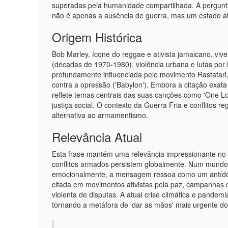
superadas pela humanidade compartilhada. A pergunta
não é apenas a ausência de guerra, mas um estado a
Origem Histórica
Bob Marley, ícone do reggae e ativista jamaicano, vi
(décadas de 1970-1980), violência urbana e lutas por 
profundamente influenciada pelo movimento Rastafari, 
contra a opressão ('Babylon'). Embora a citação exa
reflete temas centrais das suas canções como 'One Lo
justiça social. O contexto da Guerra Fria e conflito
alternativa ao armamentismo.
Relevância Atual
Esta frase mantém uma relevância impressionante no sé
conflitos armados persistem globalmente. Num mundo
emocionalmente, a mensagem ressoa como um antídoto 
citada em movimentos ativistas pela paz, campanhas d
violenta de disputas. A atual crise climática e pand
tornando a metáfora de 'dar as mãos' mais urgente d