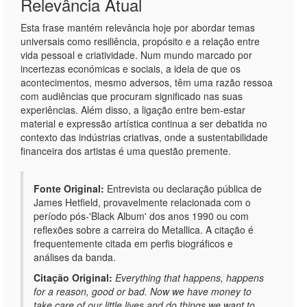
Relevância Atual
Esta frase mantém relevância hoje por abordar temas
universais como resiliência, propósito e a relação entre
vida pessoal e criatividade. Num mundo marcado por
incertezas económicas e sociais, a ideia de que os
acontecimentos, mesmo adversos, têm uma razão ressoa
com audiências que procuram significado nas suas
experiências. Além disso, a ligação entre bem-estar
material e expressão artística continua a ser debatida no
contexto das indústrias criativas, onde a sustentabilidade
financeira dos artistas é uma questão premente.
Fonte Original:
Entrevista ou declaração pública de
James Hetfield, provavelmente relacionada com o
período pós-'Black Album' dos anos 1990 ou com
reflexões sobre a carreira do Metallica. A citação é
frequentemente citada em perfis biográficos e
análises da banda.
Citação Original:
Everything that happens, happens
for a reason, good or bad. Now we have money to
take care of our little lives and do things we want to