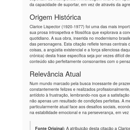
da capacidade de suportar, em vez de através da agr
Origem Histórica
Clarice Lispector (1920-1977) foi uma das mais import
sua prosa introspetiva e filosófica que explorava a c
quotidiano. A sua obra, inserida no modernismo brasi
das personagens. Esta citação reflete temas centrais 
coisas, a angústia existencial e a força silenciosa da
crónica) desta frase específica seja por vezes difícil d
conteúdo são perfeitamente consonantes com o pensa
Relevância Atual
Num mundo marcado pela busca incessante de prazer im
constantemente felizes e realizados profissionalmente
antídoto à frustração, lembrando-nos que a satisfação
não apenas um resultado de condições perfeitas. A met
particularmente atual face aos desafios sociais, eco
na estabilidade emocional e na perseverança, em vez 
Fonte Original:
A atribuição desta citação a Clari