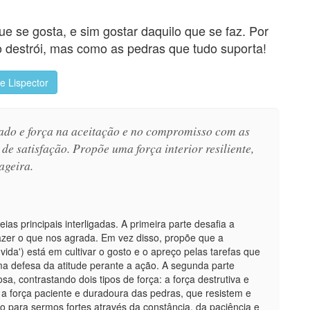
ue se gosta, e sim gostar daquilo que se faz. Por
o destrói, mas como as pedras que tudo suporta!
ce Lispector
cado e força na aceitação e no compromisso com as
de satisfação. Propõe uma força interior resiliente,
ageira.
as principais interligadas. A primeira parte desafia a
zer o que nos agrada. Em vez disso, propõe que a
 vida') está em cultivar o gosto e o apreço pelas tarefas que
ma defesa da atitude perante a ação. A segunda parte
a, contrastando dois tipos de força: a força destrutiva e
a força paciente e duradoura das pedras, que resistem e
 para sermos fortes através da constância, da paciência e