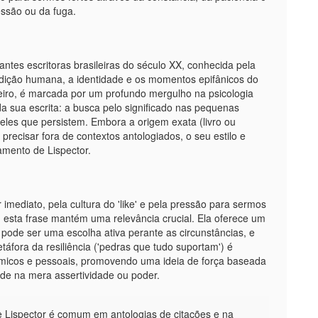
essão ou da fuga.
antes escritoras brasileiras do século XX, conhecida pela
ondição humana, a identidade e os momentos epifânicos do
leiro, é marcada por um profundo mergulho na psicologia
da sua escrita: a busca pelo significado nas pequenas
queles que persistem. Embora a origem exata (livro ou
e precisar fora de contextos antologiados, o seu estilo e
mento de Lispector.
ediato, pela cultura do 'like' e pela pressão para sermos
, esta frase mantém uma relevância crucial. Ela oferece um
 pode ser uma escolha ativa perante as circunstâncias, e
áfora da resiliência ('pedras que tudo suportam') é
nómicos e pessoais, promovendo uma ideia de força baseada
de na mera assertividade ou poder.
ce Lispector é comum em antologias de citações e na