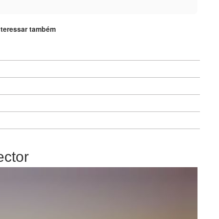
nteressar também
ector