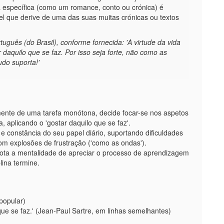
 específica (como um romance, conto ou crónica) é
el que derive de uma das suas muitas crónicas ou textos
tuguês (do Brasil), conforme fornecida: 'A virtude da vida
 daquilo que se faz. Por isso seja forte, não como as
do suporta!'
mente de uma tarefa monótona, decide focar-se nos aspetos
 aplicando o 'gostar daquilo que se faz'.
e constância do seu papel diário, suportando dificuldades
com explosões de frustração ('como as ondas').
adota a mentalidade de apreciar o processo de aprendizagem
lina termine.
 popular)
que se faz.' (Jean-Paul Sartre, em linhas semelhantes)