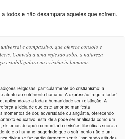
 a todos e não desampara aqueles que sofrem.
 universal e compassivo, que oferece consolo e
ceis. Convida a uma reflexão sobre a natureza
ça estabilizadora na existência humana.
adições religiosas, particularmente do cristianismo: a
 e atento ao sofrimento humano. A expressão 'rege a todos'
e, aplicando-se a toda a humanidade sem distinção. A
eforça a ideia de que este amor se manifesta
s momentos de dor, adversidade ou angústia, oferecendo
contexto educativo, esta ideia pode ser analisada como um
, sistemas de apoio comunitário e visões filosóficas sobre a
cendente e o humano, sugerindo que o sofrimento não é um
 divina se faz particularmente sentir, inspirando atitudes