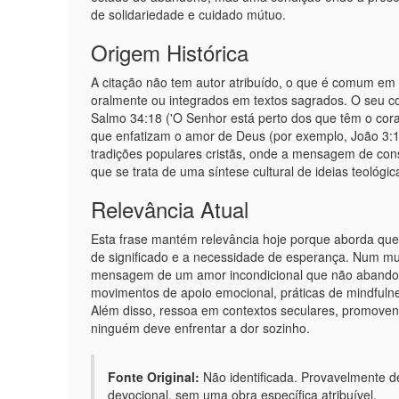
de solidariedade e cuidado mútuo.
Origem Histórica
A citação não tem autor atribuído, o que é comum em 
oralmente ou integrados em textos sagrados. O seu co
Salmo 34:18 ('O Senhor está perto dos que têm o co
que enfatizam o amor de Deus (por exemplo, João 3:1
tradições populares cristãs, onde a mensagem de consol
que se trata de uma síntese cultural de ideias teológ
Relevância Atual
Esta frase mantém relevância hoje porque aborda que
de significado e a necessidade de esperança. Num mu
mensagem de um amor incondicional que não abandona o
movimentos de apoio emocional, práticas de mindfulne
Além disso, ressoa em contextos seculares, promovend
ninguém deve enfrentar a dor sozinho.
Fonte Original:
Não identificada. Provavelmente der
devocional, sem uma obra específica atribuível.