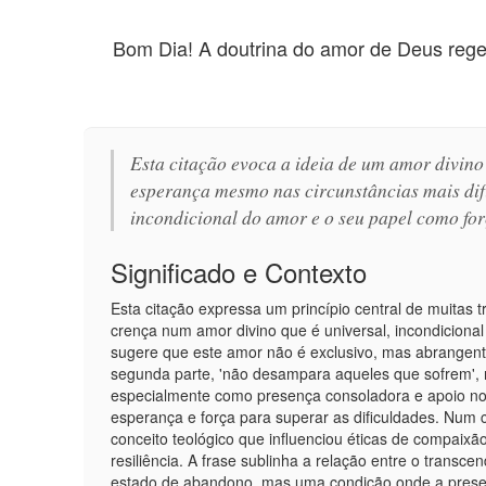
Bom Dia! A doutrina do amor de Deus rege
Esta citação evoca a ideia de um amor divino
esperança mesmo nas circunstâncias mais difí
incondicional do amor e o seu papel como for
Significado e Contexto
Esta citação expressa um princípio central de muitas tr
crença num amor divino que é universal, incondicional
sugere que este amor não é exclusivo, mas abrangent
segunda parte, 'não desampara aqueles que sofrem', r
especialmente como presença consoladora e apoio no
esperança e força para superar as dificuldades. Num 
conceito teológico que influenciou éticas de compaixão
resiliência. A frase sublinha a relação entre o trans
estado de abandono, mas uma condição onde a presença