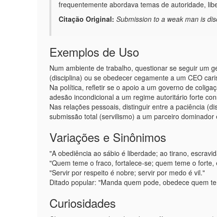
frequentemente abordava temas de autoridade, lib
Citação Original:
Submission to a weak man is disci
Exemplos de Uso
Num ambiente de trabalho, questionar se seguir um gest
(disciplina) ou se obedecer cegamente a um CEO caris
Na política, refletir se o apoio a um governo de coligaç
adesão incondicional a um regime autoritário forte cons
Nas relações pessoais, distinguir entre a paciência (di
submissão total (servilismo) a um parceiro dominador 
Variações e Sinônimos
"A obediência ao sábio é liberdade; ao tirano, escravi
"Quem teme o fraco, fortalece-se; quem teme o forte,
"Servir por respeito é nobre; servir por medo é vil."
Ditado popular: "Manda quem pode, obedece quem tem ju
Curiosidades