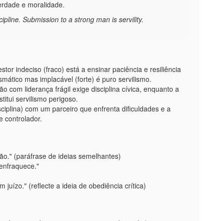
erdade e moralidade.
pline. Submission to a strong man is servility.
or indeciso (fraco) está a ensinar paciência e resiliência
mático mas implacável (forte) é puro servilismo.
ão com liderança frágil exige disciplina cívica, enquanto a
titui servilismo perigoso.
sciplina) com um parceiro que enfrenta dificuldades e a
e controlador.
dão." (paráfrase de ideias semelhantes)
 enfraquece."
ízo." (reflecte a ideia de obediência crítica)