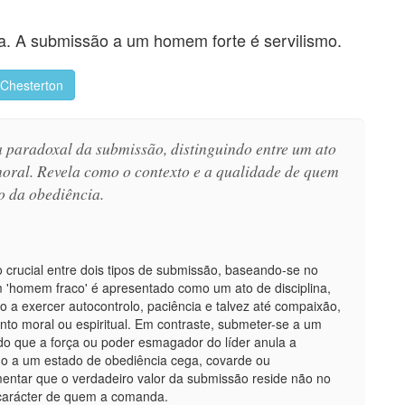
a. A submissão a um homem forte é servilismo.
 Chesterton
a paradoxal da submissão, distinguindo entre um ato
oral. Revela como o contexto e a qualidade de quem
o da obediência.
 crucial entre dois tipos de submissão, baseando-se no
 'homem fraco' é apresentado como um ato de disciplina,
o a exercer autocontrolo, paciência e talvez até compaixão,
to moral ou espiritual. Em contraste, submeter-se a um
ndo que a força ou poder esmagador do líder anula a
-o a um estado de obediência cega, covarde ou
umentar que o verdadeiro valor da submissão reside não no
 carácter de quem a comanda.