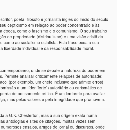
ritor, poeta, filósofo e jornalista inglês do início do século
 seu cepticismo em relação ao poder concentrado e às
sua época, como o fascismo e o comunismo. O seu trabalho
o de propriedade (distributismo) e uma visão cristã da
o como ao socialismo estatista. Esta frase ecoa a sua
a liberdade individual e da responsabilidade moral.
contemporâneo, onde se debate a natureza do poder em
is. Permite analisar criticamente relações de autoridade:
aco' (por exemplo, um chefe inclusivo que admite erros)
missão a um líder 'forte' (autoritário ou carismático de
perda de pensamento crítico. É um lembrete para avaliar
rça, mas pelos valores e pela integridade que promovem.
ída a G.K. Chesterton, mas a sua origem exata numa
árias antologias e sites de citações, muitas vezes sem
us numerosos ensaios, artigos de jornal ou discursos, onde