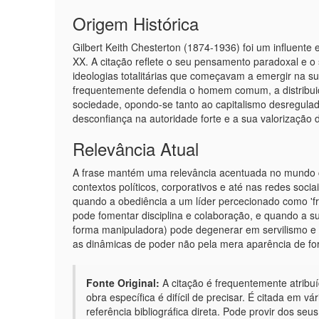
Origem Histórica
Gilbert Keith Chesterton (1874-1936) foi um influente esc
XX. A citação reflete o seu pensamento paradoxal e o
ideologias totalitárias que começavam a emergir na 
frequentemente defendia o homem comum, a distribuiçã
sociedade, opondo-se tanto ao capitalismo desregulad
desconfiança na autoridade forte e a sua valorização d
Relevância Atual
A frase mantém uma relevância acentuada no mundo 
contextos políticos, corporativos e até nas redes socia
quando a obediência a um líder percecionado como 'fr
pode fomentar disciplina e colaboração, e quando a sub
forma manipuladora) pode degenerar em servilismo e 
as dinâmicas de poder não pela mera aparência de fo
Fonte Original:
A citação é frequentemente atribu
obra específica é difícil de precisar. É citada em v
referência bibliográfica direta. Pode provir dos se