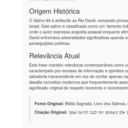
Origem Histórica
O Salmo 86 é atribuído ao Rei David, composto prova
Israel. Este salmo é classificado como um 'lamento ind
onde o autor expressa angústia pessoal enquanto afir
David enfrentava adversidades significativas quando 
perseguições políticas.
Relevância Atual
Esta frase mantém relevância contemporânea como um
caracterizado por excesso de informação e opiniões co
sabedoria transcendente em vez de confiar apenas na
desafia conceitos modernos que frequentemente ass
significado original de respeito reverente e reconhec
Fonte Original:
Bíblia Sagrada, Livro dos Salmos, c
Citação Original:
ּךָ אֵלֵךְ בַּאֲמִתֶּךָ יַחֵד לְבָבִי לְיִרְאָה שְׁמֶךָ