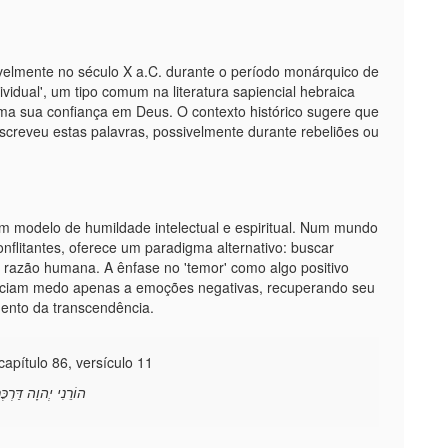
velmente no século X a.C. durante o período monárquico de
ividual', um tipo comum na literatura sapiencial hebraica
ma sua confiança em Deus. O contexto histórico sugere que
escreveu estas palavras, possivelmente durante rebeliões ou
 modelo de humildade intelectual e espiritual. Num mundo
nflitantes, oferece um paradigma alternativo: buscar
 razão humana. A ênfase no 'temor' como algo positivo
ociam medo apenas a emoções negativas, recuperando seu
imento da transcendência.
apítulo 86, versículo 11
הוֹרֵנִי יְהוָה דַּרְכֶ