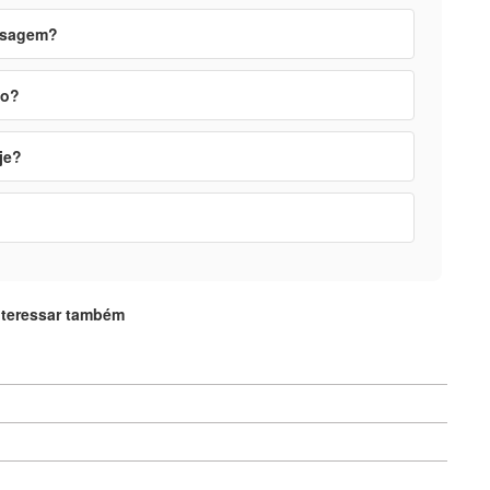
assagem?
ão?
je?
nteressar também