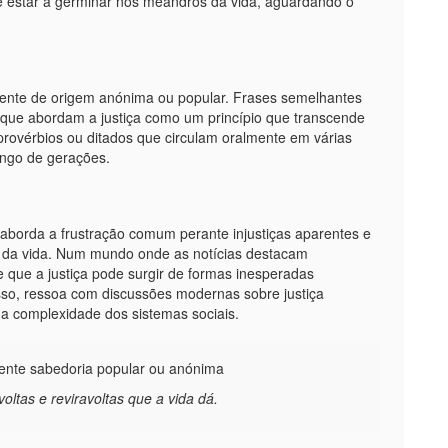
e estar a germinar nos meandros da vida, aguardando o
lmente de origem anónima ou popular. Frases semelhantes
s que abordam a justiça como um princípio que transcende
provérbios ou ditados que circulam oralmente em várias
ongo de gerações.
borda a frustração comum perante injustiças aparentes e
o da vida. Num mundo onde as notícias destacam
 que a justiça pode surgir de formas inesperadas
disso, ressoa com discussões modernas sobre justiça
 a complexidade dos sistemas sociais.
nte sabedoria popular ou anónima
oltas e reviravoltas que a vida dá.