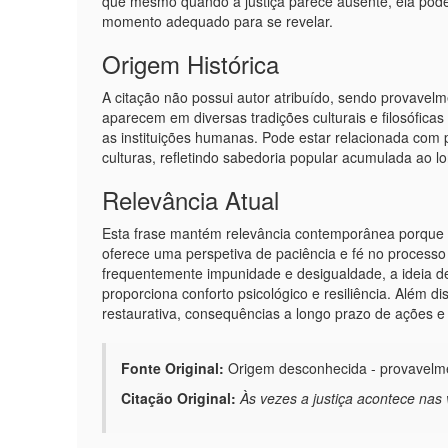
que mesmo quando a justiça parece ausente, ela pod
momento adequado para se revelar.
Origem Histórica
A citação não possui autor atribuído, sendo provave
aparecem em diversas tradições culturais e filosófica
as instituições humanas. Pode estar relacionada com 
culturas, refletindo sabedoria popular acumulada ao l
Relevância Atual
Esta frase mantém relevância contemporânea porque a
oferece uma perspetiva de paciência e fé no process
frequentemente impunidade e desigualdade, a ideia de
proporciona conforto psicológico e resiliência. Além 
restaurativa, consequências a longo prazo de ações e
Fonte Original:
Origem desconhecida - provavelme
Citação Original:
Às vezes a justiça acontece nas v