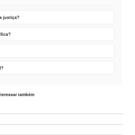
a justiça?
ífica?
l?
nteressar também