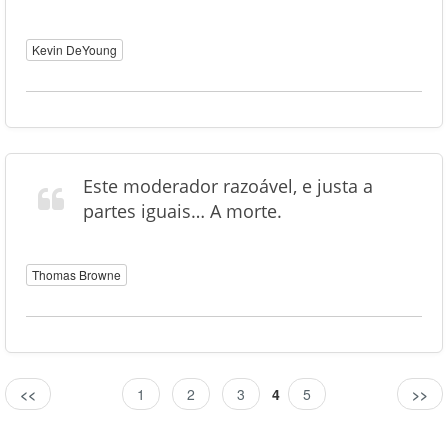
Kevin DeYoung
Este moderador razoável, e justa a
partes iguais… A morte.
Thomas Browne
<<
1
2
3
4
5
>>