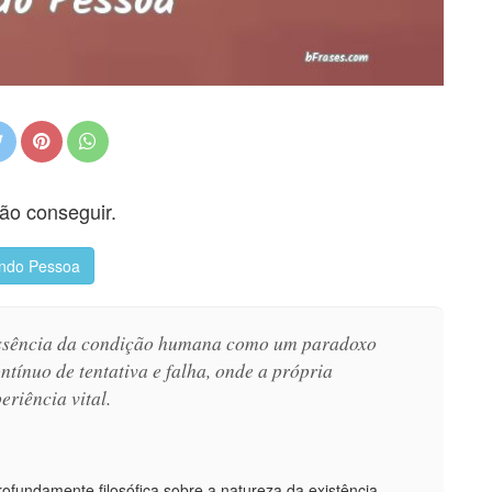
não conseguir.
ndo Pessoa
essência da condição humana como um paradoxo
ntínuo de tentativa e falha, onde a própria
eriência vital.
rofundamente filosófica sobre a natureza da existência