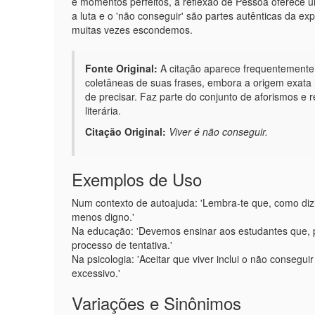
e momentos perfeitos, a reflexão de Pessoa oferece 
a luta e o 'não conseguir' são partes autênticas da ex
muitas vezes escondemos.
Fonte Original:
A citação aparece frequentemente
coletâneas de suas frases, embora a origem exata na
de precisar. Faz parte do conjunto de aforismos e 
literária.
Citação Original:
Viver é não conseguir.
Exemplos de Uso
Num contexto de autoajuda: 'Lembra-te que, como dizia
menos digno.'
Na educação: 'Devemos ensinar aos estudantes que, po
processo de tentativa.'
Na psicologia: 'Aceitar que viver inclui o não consegu
excessivo.'
Variações e Sinônimos