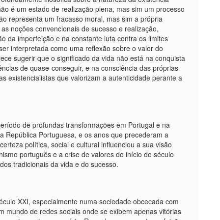
ão é um estado de realização plena, mas sim um processo
 não representa um fracasso moral, mas sim a própria
ia as noções convencionais de sucesso e realização,
o da imperfeição e na constante luta contra os limites
er interpretada como uma reflexão sobre o valor do
ece sugerir que o significado da vida não está na conquista
iências de quase-conseguir, e na consciência das próprias
cas existencialistas que valorizam a autenticidade perante a
ríodo de profundas transformações em Portugal e na
da República Portuguesa, e os anos que precederam a
rteza política, social e cultural influenciou a sua visão
nismo português e a crise de valores do início do século
dos tradicionais da vida e do sucesso.
 século XXI, especialmente numa sociedade obcecada com
um mundo de redes sociais onde se exibem apenas vitórias