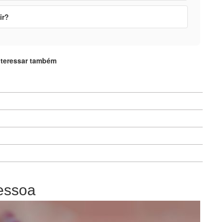
ir?
nteressar também
essoa