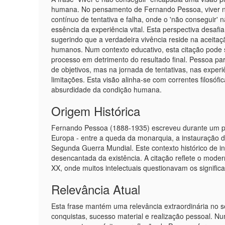
humana. No pensamento de Fernando Pessoa, viver n
contínuo de tentativa e falha, onde o 'não conseguir'
essência da experiência vital. Esta perspectiva desaf
sugerindo que a verdadeira vivência reside na aceitaçã
humanos. Num contexto educativo, esta citação pode s
processo em detrimento do resultado final. Pessoa par
de objetivos, mas na jornada de tentativas, nas exper
limitações. Esta visão alinha-se com correntes filosófi
absurdidade da condição humana.
Origem Histórica
Fernando Pessoa (1888-1935) escreveu durante um pe
Europa - entre a queda da monarquia, a instauração 
Segunda Guerra Mundial. Este contexto histórico de ince
desencantada da existência. A citação reflete o moder
XX, onde muitos intelectuais questionavam os significa
Relevância Atual
Esta frase mantém uma relevância extraordinária no
conquistas, sucesso material e realização pessoal. N