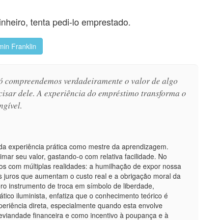
inheiro, tenta pedi-lo emprestado.
in Franklin
só compreendemos verdadeiramente o valor de algo
isar dele. A experiência do empréstimo transforma o
ngível.
 da experiência prática como mestre da aprendizagem.
mar seu valor, gastando-o com relativa facilidade. No
os com múltiplas realidades: a humilhação de expor nossa
s juros que aumentam o custo real e a obrigação moral da
ro instrumento de troca em símbolo de liberdade,
ico iluminista, enfatiza que o conhecimento teórico é
eriência direta, especialmente quando esta envolve
 leviandade financeira e como incentivo à poupança e à