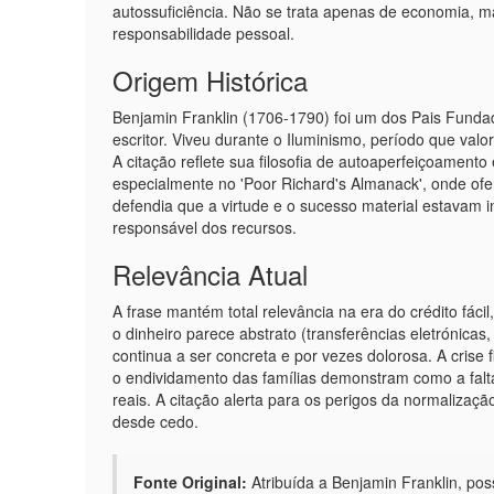
autossuficiência. Não se trata apenas de economia, 
responsabilidade pessoal.
Origem Histórica
Benjamin Franklin (1706-1790) foi um dos Pais Fundad
escritor. Viveu durante o Iluminismo, período que valo
A citação reflete sua filosofia de autoaperfeiçoamento
especialmente no 'Poor Richard's Almanack', onde ofe
defendia que a virtude e o sucesso material estavam i
responsável dos recursos.
Relevância Atual
A frase mantém total relevância na era do crédito fác
o dinheiro parece abstrato (transferências eletrónica
continua a ser concreta e por vezes dolorosa. A crise
o endividamento das famílias demonstram como a falt
reais. A citação alerta para os perigos da normalização
desde cedo.
Fonte Original:
Atribuída a Benjamin Franklin, po