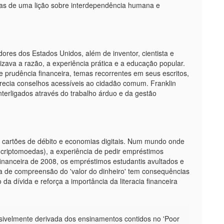
mas de uma lição sobre interdependência humana e
ores dos Estados Unidos, além de inventor, cientista e
rizava a razão, a experiência prática e a educação popular.
 e prudência financeira, temas recorrentes em seus escritos,
recia conselhos acessíveis ao cidadão comum. Franklin
nterligados através do trabalho árduo e da gestão
il, cartões de débito e economias digitais. Num mundo onde
s, criptomoedas), a experiência de pedir empréstimos
 financeira de 2008, os empréstimos estudantis avultados e
a de compreensão do 'valor do dinheiro' tem consequências
 da dívida e reforça a importância da literacia financeira
ssivelmente derivada dos ensinamentos contidos no 'Poor