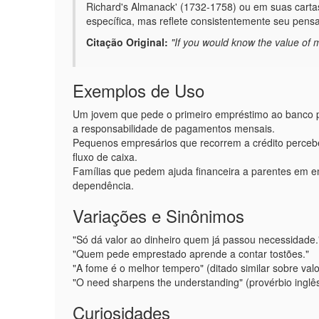
Richard's Almanack' (1732-1758) ou em suas cartas
específica, mas reflete consistentemente seu pens
Citação Original:
"If you would know the value of 
Exemplos de Uso
Um jovem que pede o primeiro empréstimo ao banco 
a responsabilidade de pagamentos mensais.
Pequenos empresários que recorrem a crédito percebem
fluxo de caixa.
Famílias que pedem ajuda financeira a parentes em e
dependência.
Variações e Sinônimos
"Só dá valor ao dinheiro quem já passou necessidade.
"Quem pede emprestado aprende a contar tostões."
"A fome é o melhor tempero" (ditado similar sobre valo
"O need sharpens the understanding" (provérbio inglê
Curiosidades