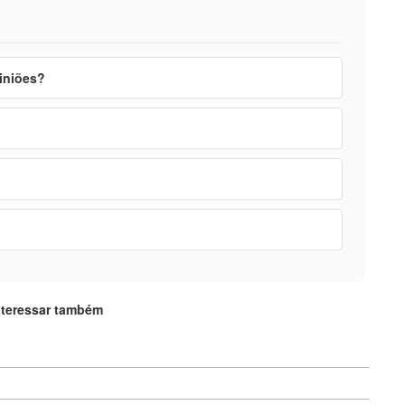
piniões?
nteressar também