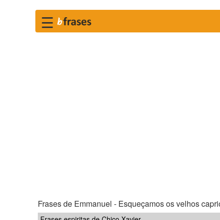
☰
Frases de Emmanuel - Esqueçamos os velhos capric
Frases espiritas de Chico Xavier