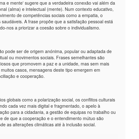
lma e mente' sugere que a verdadeira conexão vai além da
nal (alma) e intelectual (mente). Num contexto educativo,
lvimento de competências sociais como a empatia, o
 saudáveis. A frase propõe que a satisfação pessoal está
do-nos a priorizar a coesão sobre o individualismo.
ação pode ser de origem anónima, popular ou adaptada de
iritual ou movimentos sociais. Frases semelhantes são
ligiosos que promovem a paz e a unidade, mas sem mais
m muitos casos, mensagens deste tipo emergem em
nciliação e cooperação.
s globais como a polarização social, os conflitos culturais
ndo cada vez mais digital e fragmentado, o apelo à
ção para a cidadania, a gestão de equipas no trabalho ou
ete de que a cooperação e o entendimento mútuo são
 as alterações climáticas até à inclusão social.