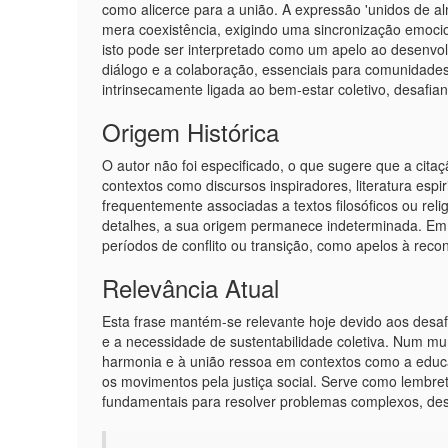
como alicerce para a união. A expressão 'unidos de a
mera coexistência, exigindo uma sincronização emocio
isto pode ser interpretado como um apelo ao desenvo
diálogo e a colaboração, essenciais para comunidades
intrinsecamente ligada ao bem-estar coletivo, desafian
Origem Histórica
O autor não foi especificado, o que sugere que a cit
contextos como discursos inspiradores, literatura esp
frequentemente associadas a textos filosóficos ou re
detalhes, a sua origem permanece indeterminada. E
períodos de conflito ou transição, como apelos à reco
Relevância Atual
Esta frase mantém-se relevante hoje devido aos desafio
e a necessidade de sustentabilidade coletiva. Num mu
harmonia e à união ressoa em contextos como a educa
os movimentos pela justiça social. Serve como lembr
fundamentais para resolver problemas complexos, desde