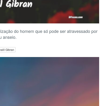
alização do homem que só pode ser atravessado por
u anseio.
alil Gibran