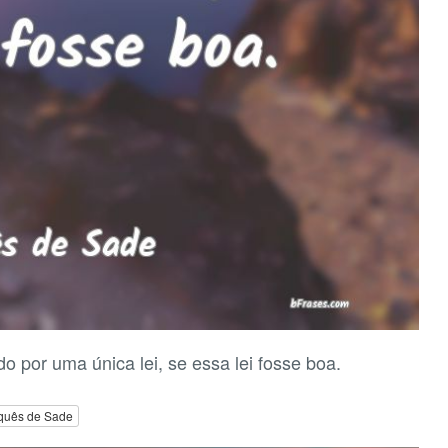
o por uma única lei, se essa lei fosse boa.
quês de Sade