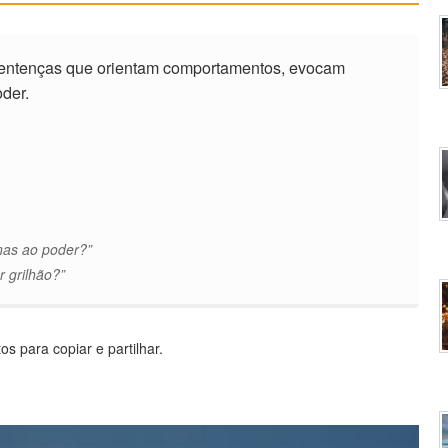
entenças que orientam comportamentos, evocam
oder.
nas ao poder?”
r grilhão?”
s para copiar e partilhar.